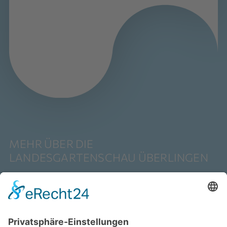
MEHR ÜBER DIE
LANDESGARTENSCHAU ÜBERLINGEN
erfrischend – grenzenlos – gartenreich
Überlingen feiert 2021 ein sommerlanges
Gartenfest. Lassen Sie sich an 192 Tagen in fünf
Ausstellungsbereichen auf einer Fläche von rund elf