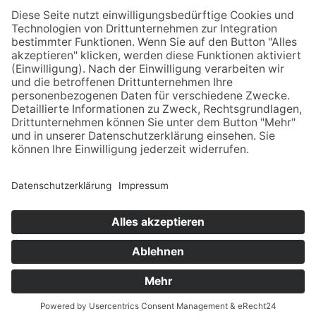
Hektar in der Innenstadt und direkt am Wasser
inspirieren. Und genießen Sie die erste
Landesgartenschau am Bodensee mit einem
unvergleichlichen Panorama.
WWW.UEBERLINGEN-2020.DE
© 2023 VERBAND GARTEN-, LANDSCHAFTS- UND
SPORTPLATZBAU BADEN-WÜRTTEMBERG E.V.
NEWSLETTER
KONTAKT
IMPRESSUM
DATENSCHUTZ
COOKIE-EINSTELLUNGEN