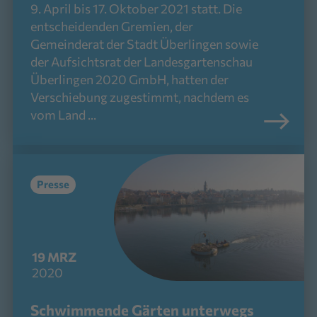
9. April bis 17. Oktober 2021 statt. Die
entscheidenden Gremien, der
Gemeinderat der Stadt Überlingen sowie
der Aufsichtsrat der Landesgartenschau
Überlingen 2020 GmbH, hatten der
Verschiebung zugestimmt, nachdem es
vom Land ...
Presse
19
MRZ
2020
Schwimmende Gärten unterwegs